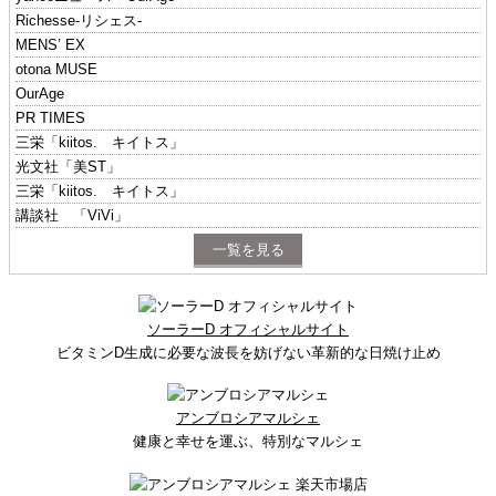
Richesse-リシェス-
MENS’ EX
otona MUSE
OurAge
PR TIMES
三栄「kiitos. キイトス」
光文社「美ST」
三栄「kiitos. キイトス」
講談社 「ViVi」
一覧を見る
ソーラーD オフィシャルサイト
ビタミンD生成に必要な波長を妨げない革新的な日焼け止め
アンブロシアマルシェ
健康と幸せを運ぶ、特別なマルシェ