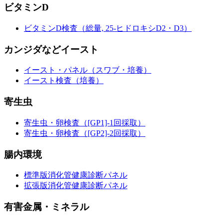
ビタミンD
ビタミンD検査（総量, 25-ヒドロキシD2・D3）
カンジダなどイースト
イースト・パネル（スワブ・培養）
イースト検査（培養）
寄生虫
寄生虫・卵検査（[GP1]-1回採取）
寄生虫・卵検査（[GP2]-2回採取）
腸内環境
標準版消化管健康診断パネル
拡張版消化管健康診断パネル
有害金属・ミネラル