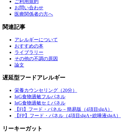
ご利用規約
お問い合わせ
医療関係者の方へ
関連記事
アレルギーについて
おすすめの本
ライブラリー
その他の不調の原因
論文
遅延型フードアレルギー
栄養カウンセリング（20分）
IgG食物過敏フルパネル
IgG食物過敏セミパネル
【FI】フード・パネル－簡易版（4項目sIgA）
【FP】フード・パネル（4項目sIgA+総唾液sIgA）
リーキーガット