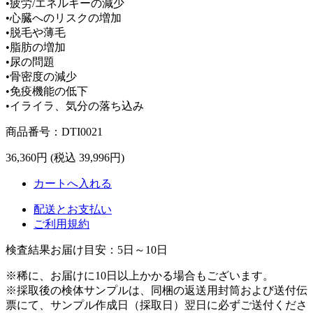
•疲労/エネルギーの減少
•心臓へのリスクの増加
•脱毛や薄毛
•脂肪の増加
•尿の問題
•骨密度の減少
•免疫機能の低下
•イライラ、気分の落ち込み
商品番号：DTI0021
36,360
円
(税込 39,996円)
カートへ入れる
配送とお支払い
ご利用規約
検査結果お届け目安：
5日～10日
※稀に、お届けに10日以上かかる場合もございます。
※採取後の検体サンプルは、同梱の返送用封筒および送付伝
票にて、サンプル作成日（採取日）翌日に必ずご送付くださ