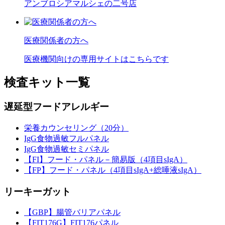
アンブロシアマルシェの二号店
医療関係者の方へ
医療機関向けの専用サイトはこちらです
検査キット一覧
遅延型フードアレルギー
栄養カウンセリング（20分）
IgG食物過敏フルパネル
IgG食物過敏セミパネル
【FI】フード・パネル－簡易版（4項目sIgA）
【FP】フード・パネル（4項目sIgA+総唾液sIgA）
リーキーガット
【GBP】腸管バリアパネル
【FIT176G】FIT176パネル